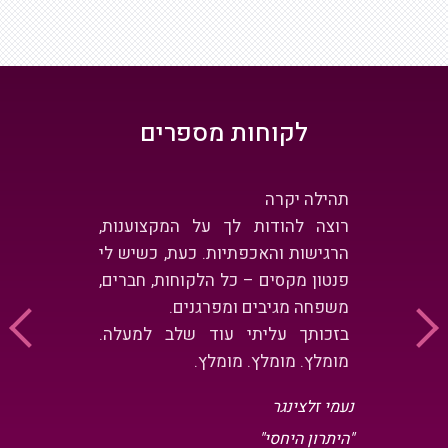
לקוחות מספרים
מר שעשינו
תהילה יקרה
תהילה היא 
שבחרנו
רוצה להודות לך על המקצוענות,
למי שלא מ
ה הקולי
הרגישות והאכפתיות. כעת, כשיש לי
ך המיתוג
פנטון מקסים – כל הלקוחות, חברים,
בפירוט א
 כמכון
משפחה מגיבים ומפרגנים.
המתנה שה
ת קולג'.
בזכותך עליתי עוד שלב למעלה.
בגדול. ק
צועית,
מומלץ. מומלץ. מומלץ.
להתאמץ, מ
תית. הקול
הגיע, מבין
נעמי זלצינגר
 ויש לה
ואם היה ל
"היתרון היחסי"
ניואנסים
הכל תודו