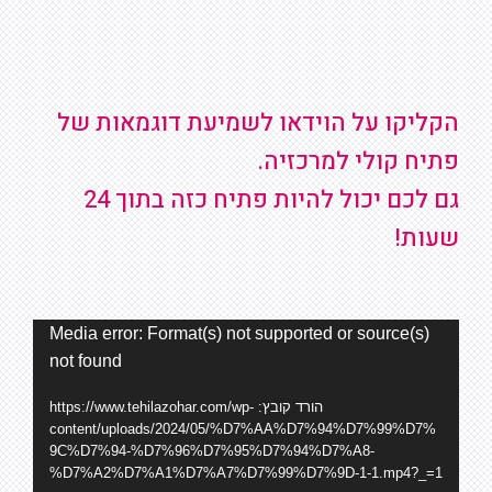
הקליקו על הוידאו לשמיעת דוגמאות של
פתיח קולי למרכזיה.
גם לכם יכול להיות פתיח כזה בתוך 24
שעות!
נגן
Media error: Format(s) not supported or source(s)
not found
וידאו
הורד קובץ: https://www.tehilazohar.com/wp-
content/uploads/2024/05/%D7%AA%D7%94%D7%99%D7%
9C%D7%94-%D7%96%D7%95%D7%94%D7%A8-
%D7%A2%D7%A1%D7%A7%D7%99%D7%9D-1-1.mp4?_=1