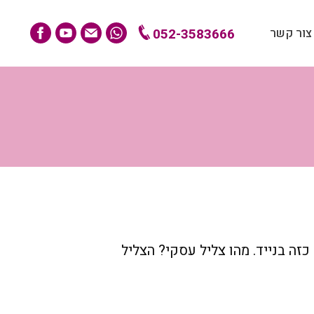
צור קשר
052-3583666
ה בנייד. מהו צליל עסקי? הצליל