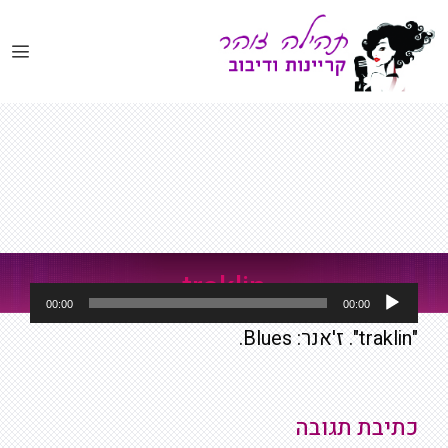
דלג
תוכן
traklin
נגן
00:00
00:00
אודיו
"traklin". ז'אנר: Blues.
כתיבת תגובה