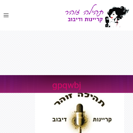
דלג
תוכן
gpqwbj