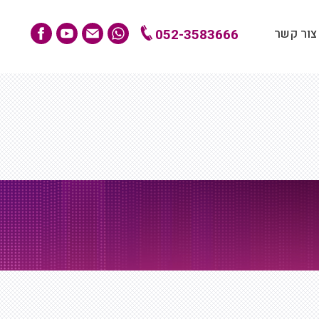
צור קשר
052-3583666