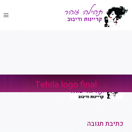
דלג
תוכן
Tehila logo final
כתיבת תגובה